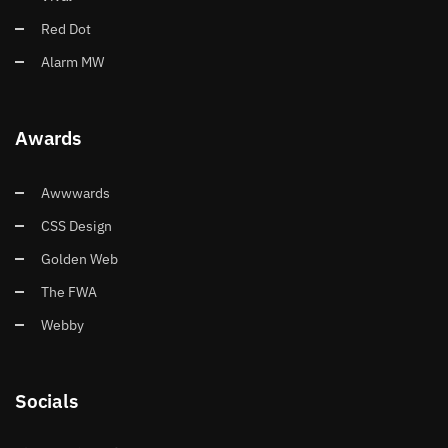
Red Dot
Alarm MW
Awards
Awwwards
CSS Design
Golden Web
The FWA
Webby
Socials