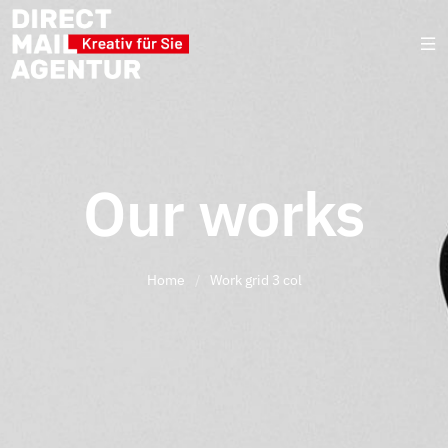
Our works
Home
/
Work grid 3 col