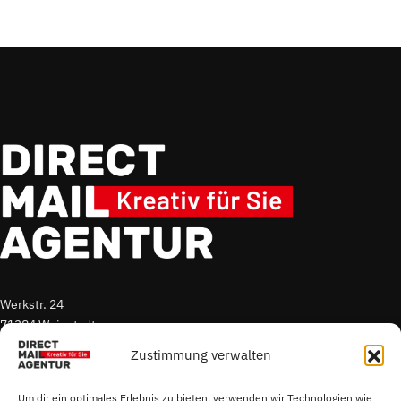
Werkstr. 24
71384 Weinstadt
Zustimmung verwalten
T. +49 7151 96 52 300
E.
s.sigmund@direct-mail-agentur.de
Um dir ein optimales Erlebnis zu bieten, verwenden wir Technologien wie